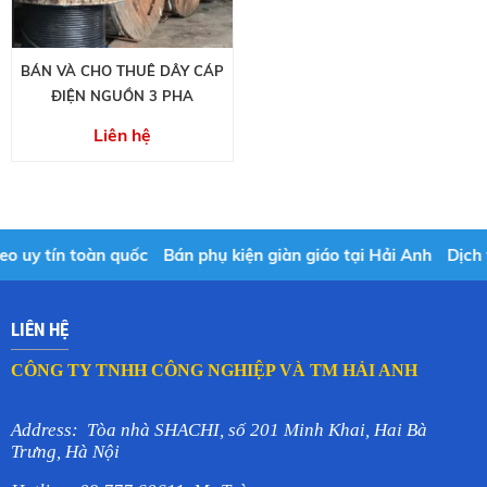
BÁN VÀ CHO THUÊ DÂY CÁP
ĐIỆN NGUỒN 3 PHA
Liên hệ
uy tín toàn quốc
Bán phụ kiện giàn giáo tại Hải Anh
Dịch vụ 
LIÊN HỆ
CÔNG TY TNHH CÔNG NGHIỆP VÀ TM HẢI ANH
Address: Tòa nhà SHACHI, số 201 Minh Khai, Hai Bà
Trưng, Hà Nội