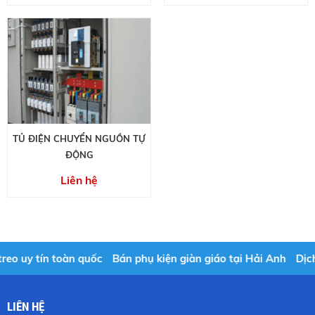
TỦ ĐIỆN CHUYỂN NGUỒN TỰ
ĐỘNG
Liên hệ
o uy tín toàn quốc
Bán phụ kiện giàn giáo tại Hải Anh
Dịch v
LIÊN HỆ