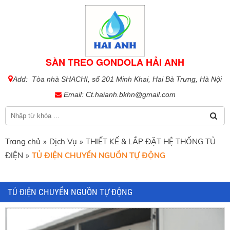
SÀN TREO GONDOLA HẢI ANH
Add: Tòa nhà SHACHI, số 201 Minh Khai, Hai Bà Trưng, Hà Nội
Email:
Ct.haianh.bkhn@gmail.com
Trang chủ
»
Dịch Vụ
»
THIẾT KẾ & LẮP ĐẶT HỆ THỐNG TỦ
ĐIỆN
»
TỦ ĐIỆN CHUYỂN NGUỒN TỰ ĐỘNG
TỦ ĐIỆN CHUYỂN NGUỒN TỰ ĐỘNG